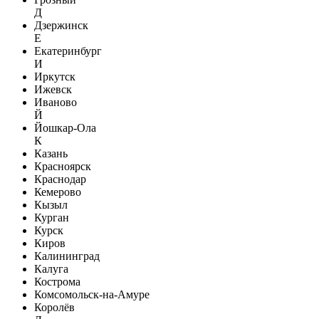
Д
Дзержинск
Е
Екатеринбург
И
Иркутск
Ижевск
Иваново
Й
Йошкар-Ола
К
Казань
Красноярск
Краснодар
Кемерово
Кызыл
Курган
Курск
Киров
Калининград
Калуга
Кострома
Комсомольск-на-Амуре
Королёв