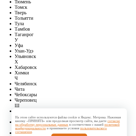
Тюмень
Томск
Тверь
Тольятти
Тула
Тамбов
Таганрог
У
Уфа
Улан-Удэ
Ульяновск
Х
Хабаровск
Химки
Ч
Челябинск
Чита
Чебоксары
Череповец
Ш
Шахты
Э
На этом сайте используются файлы cookie и Яндекс. Метрика. Нажимая
кнопку «ПРИНЯТЬ» или продолжая просмотр сайта, вы даете
согласие
Энгельс
на обработку персональных данных
в соответствии с нашей
политикой
Ю
конфиденциальности
и принимаете условия
пользовательского
соглашения
.
Южно-Сахалинск