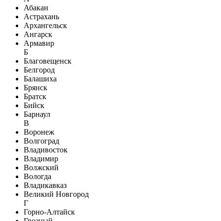
Абакан
Астрахань
Архангельск
Ангарск
Армавир
Б
Благовещенск
Белгород
Балашиха
Брянск
Братск
Бийск
Барнаул
В
Воронеж
Волгоград
Владивосток
Владимир
Волжский
Вологда
Владикавказ
Великий Новгород
Г
Горно-Алтайск
Грозный