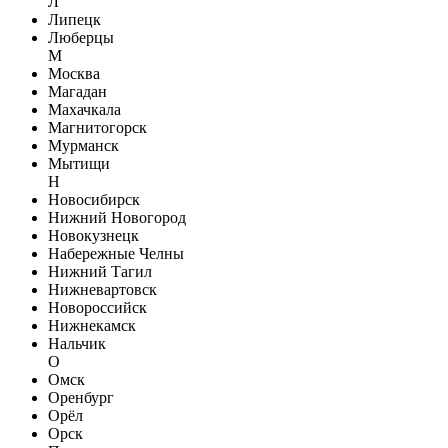
Л
Липецк
Люберцы
М
Москва
Магадан
Махачкала
Магнитогорск
Мурманск
Мытищи
Н
Новосибирск
Нижний Новогород
Новокузнецк
Набережные Челны
Нижний Тагил
Нижневартовск
Новороссийск
Нижнекамск
Нальчик
О
Омск
Оренбург
Орёл
Орск