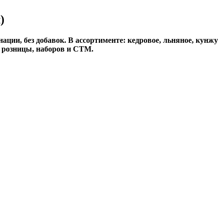
)
ии, без добавок. В ассортименте: кедровое, льняное, кунжут
я розницы, наборов и СТМ.