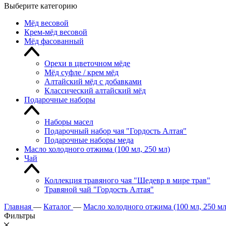
Выберите категорию
Мёд весовой
Крем-мёд весовой
Мёд фасованный
Орехи в цветочном мёде
Мёд суфле / крем мёд
Алтайский мёд с добавками
Классический алтайский мёд
Подарочные наборы
Наборы масел
Подарочный набор чая "Гордость Алтая"
Подарочные наборы меда
Масло холодного отжима (100 мл, 250 мл)
Чай
Коллекция травяного чая "Шедевр в мире трав"
Травяной чай "Гордость Алтая"
Главная
—
Каталог
—
Масло холодного отжима (100 мл, 250 мл
Фильтры